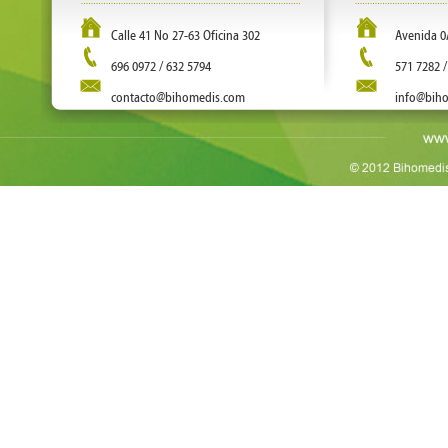
Calle 41 No 27-63 Oficina 302
Avenida 0
696 0972 / 632 5794
571 7282 /
contacto@bihomedis.com
info@bih