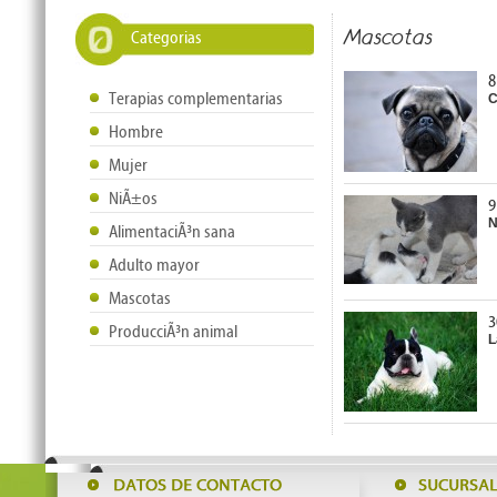
Mascotas
Categorias
8
Terapias complementarias
C
Hombre
Mujer
NiÃ±os
9
N
AlimentaciÃ³n sana
Adulto mayor
Mascotas
3
ProducciÃ³n animal
L