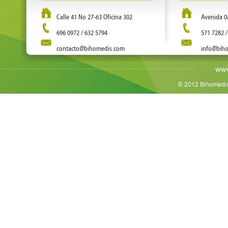
Calle 41 No 27-63 Oficina 302
Avenida 0
696 0972 / 632 5794
571 7282 /
contacto@bihomedis.com
info@bih