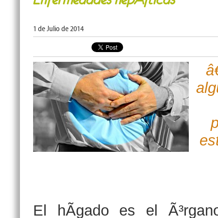
1 de Julio de 2014
â
alg
p
es
El hÃ­gado es el Ã³rgan