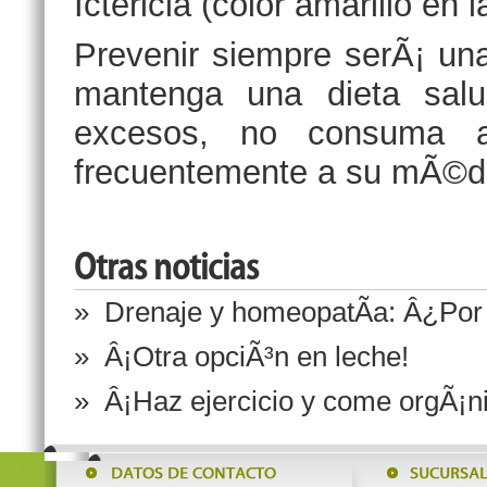
Ictericia (color amarillo en l
Prevenir siempre serÃ¡ una 
mantenga una dieta salud
excesos, no consuma al
frecuentemente a su mÃ©di
Otras noticias
» Drenaje y homeopatÃ­a: Â¿Por
» Â¡Otra opciÃ³n en leche!
» Â¡Haz ejercicio y come orgÃ¡n